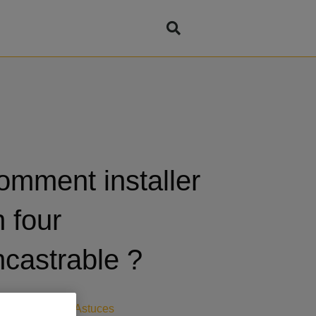
omment installer
 four
ncastrable ?
orie :
Trucs et Astuces