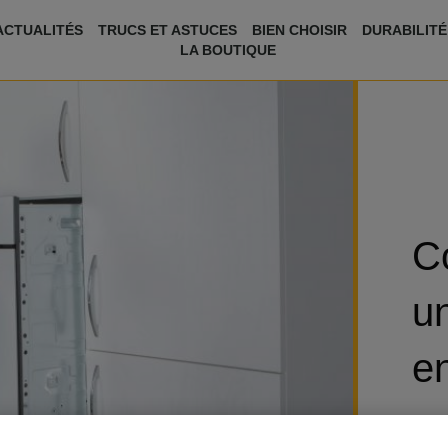
ACTUALITÉS
TRUCS ET ASTUCES
BIEN CHOISIR
DURABILITÉ
LA BOUTIQUE
C
un
e
Catég