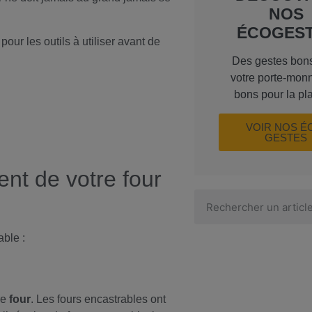
NOS
ÉCOGES
pour les outils à utiliser avant de
Des gestes bon
votre porte-monn
bons pour la pl
VOIR NOS É
GESTES
nt de votre four
able :
re
four
. Les fours encastrables ont