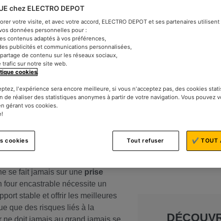
UE chez ELECTRO DEPOT
iorer votre visite, et avec votre accord, ELECTRO DEPOT et ses partenaires utilisen
t vos données personnelles pour :
des contenus adaptés à vos préférences,
des publicités et communications personnalisées,
le partage de contenu sur les réseaux sociaux,
e trafic sur notre site web.
itique cookies
.
eptez, l'expérience sera encore meilleure, si vous n'acceptez pas, des cookies stat
astrable ? Ou vous en avez un, mais
n de réaliser des statistiques anonymes à partir de votre navigation. Vous pouvez 
concoctant un guide simple et
en gérant vos cookies.
e!
es cookies
Tout refuser
✔ TOUT 
les bons outils et les bonnes étapes
e se fait jamais sur une
prise
n four encastrable nécessite un
ort stable et offrir les meilleures
ue que des risques liés à la
DÉCOUV
r ne doit jamais au grand jamais se