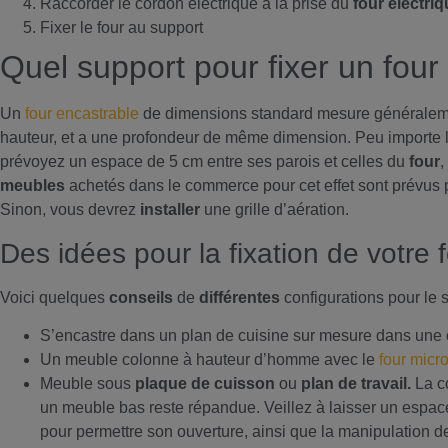
Raccorder le cordon électrique à la prise du
four électri
Fixer le four au support
Quel support pour fixer un four
Un
four encastrable
de dimensions standard mesure généraleme
hauteur, et a une profondeur de même dimension. Peu importe le
prévoyez un espace de 5 cm entre ses parois et celles du
four
,
meubles
achetés dans le commerce pour cet effet sont prévus p
Sinon, vous devrez
installer
une grille d’aération.
Des idées pour la fixation de votre 
Voici quelques
conseils
de
différentes
configurations pour le s
S’encastre dans un plan de cuisine sur mesure dans une
Un meuble colonne à hauteur d’homme avec le
four micr
Meuble sous
plaque de cuisson
ou
plan de travail.
La c
un meuble bas reste répandue. Veillez à laisser un espace
pour permettre son ouverture, ainsi que la manipulation de