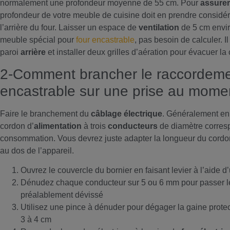
normalement une profondeur moyenne de 55 cm. Pour
assure
profondeur de votre meuble de cuisine doit en prendre considér
l’arrière du four. Laisser un espace de
ventilation
de 5 cm envir
meuble spécial pour
four encastrable
, pas besoin de calculer. Il
paroi
arrière
et installer deux grilles d’aération pour évacuer la
2-Comment brancher le raccordemen
encastrable sur une prise au moment
Faire le branchement du
câblage électrique
. Généralement en
cordon d’
alimentation
à trois
conducteurs
de diamètre corres
consommation. Vous devrez juste adapter la longueur du cordon
au dos de l’appareil.
Ouvrez le couvercle du bornier en faisant levier à l’aide d
Dénudez chaque conducteur sur 5 ou 6 mm pour passer le
préalablement dévissé
Utilisez une pince à dénuder pour dégager la gaine prote
3 à 4 cm