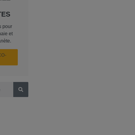
TES
s pour
aie et
anète.
CO-