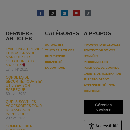
DERNIERS
CATÉGORIES
A PROPOS
ARTICLES
ACTUALITÉS
INFORMATIONS LÉGALES
LAVE-LINGE PREMIER
TRUCS ET ASTUCES
PROTECTION DE VOS
PRIX VS GRANDE
BIEN CHOISIR
DONNÉES
MARQUE : ET SI
C’ÉTAIT UN FAUX
DURABILITÉ
PERSONNELLES
MATCH ?
LA BOUTIQUE
POLITIQUE DE COOKIES
17 juillet 2025
CHARTE DE MODÉRATION
CONSEILS DE
ELECTRO DEPOT
SÉCURITÉ POUR BIEN
UTILISER SON
ACCESSIBILITÉ : NON
BARBECUE
CONFORME
30 avril 2025
QUELS-SONT LES
Gérer les
ACCESSOIRES POUR
cookies
RÉUSSIR SON
BARBECUE ?
29 avril 2025
Accessibilité
COMMENT BIEN