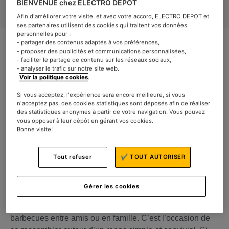
BIENVENUE chez ELECTRO DEPOT
Afin d'améliorer votre visite, et avec votre accord, ELECTRO DEPOT et
ses partenaires utilisent des cookies qui traitent vos données
personnelles pour :
- partager des contenus adaptés à vos préférences,
- proposer des publicités et communications personnalisées,
- faciliter le partage de contenu sur les réseaux sociaux,
- analyser le trafic sur notre site web.
Voir la politique cookies
.
La chaleur, le soleil et les barbecues ! Ça sent bon l’été et
Si vous acceptez, l'expérience sera encore meilleure, si vous
les
grillées
nocturnes. Avez-vous envie de changement
n'acceptez pas, des cookies statistiques sont déposés afin de réaliser
cette année ? Confectionner des idées de
repas
qui
des statistiques anonymes à partir de votre navigation. Vous pouvez
vous opposer à leur dépôt en gérant vos cookies.
changent et de tout
cuire
au barbecue ? Mais alors,
Bonne visite!
comment bien choisir son barbecue
pour réaliser des
recettes originales et goûteuses ? Voici toutes nos
Tout refuser
✔ TOUT AUTORISER
astuces et conseils.
Quel barbecue choisir ?
Gérer les cookies
La saison estivale annonce souvent les soirées
barbecues entre amis ou en famille. C’est l’occasion de