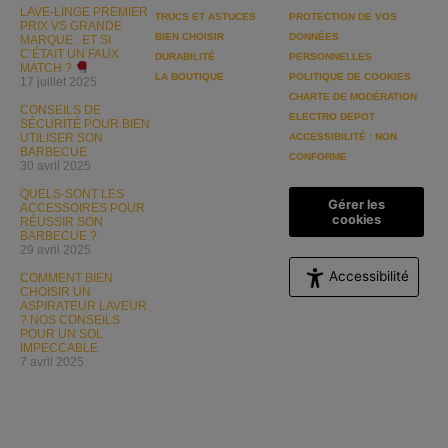
LAVE-LINGE PREMIER
TRUCS ET ASTUCES
PROTECTION DE VOS
PRIX VS GRANDE
BIEN CHOISIR
DONNÉES
MARQUE : ET SI
C’ÉTAIT UN FAUX
DURABILITÉ
PERSONNELLES
MATCH ?
LA BOUTIQUE
POLITIQUE DE COOKIES
17 juillet 2025
CHARTE DE MODÉRATION
CONSEILS DE
ELECTRO DEPOT
SÉCURITÉ POUR BIEN
UTILISER SON
ACCESSIBILITÉ : NON
BARBECUE
CONFORME
30 avril 2025
QUELS-SONT LES
Gérer les
ACCESSOIRES POUR
cookies
RÉUSSIR SON
BARBECUE ?
29 avril 2025
Accessibilité
COMMENT BIEN
CHOISIR UN
ASPIRATEUR LAVEUR
? NOS CONSEILS
POUR UN SOL
IMPECCABLE
7 avril 2025