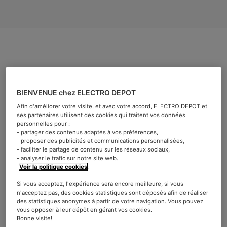
La durée de vie moyenne d’un réfrigérateur est estimée
BIENVENUE chez ELECTRO DEPOT
entre 10 et 15 ans. Mais il peut parfois ne
plus
Afin d'améliorer votre visite, et avec votre accord, ELECTRO DEPOT et
fonctionner de façon optimale
ou
consommer plus
ses partenaires utilisent des cookies qui traitent vos données
d’énergie que nécessaire
bien avant cela… Les risques
personnelles pour :
- partager des contenus adaptés à vos préférences,
ne sont alors pas négligeables : si vos aliments sont mal
- proposer des publicités et communications personnalisées,
conservés, vous risquez au mieux
une perte des
- faciliter le partage de contenu sur les réseaux sociaux,
qualités gustatives
de vos denrées et, au pire,
une
- analyser le trafic sur notre site web.
Voir la politique cookies
.
intoxication alimentaire
! Alors, on ne rigole pas avec
son frigo ! On fait le point sur les signaux d’alerte d’un
Si vous acceptez, l'expérience sera encore meilleure, si vous
n'acceptez pas, des cookies statistiques sont déposés afin de réaliser
mauvais fonctionnement…
des statistiques anonymes à partir de votre navigation. Vous pouvez
vous opposer à leur dépôt en gérant vos cookies.
Comment savoir si le frigo
Bonne visite!