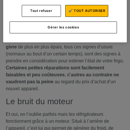
est en fin de vie ?
Tout refuser
✔ TOUT AUTORISER
Des traces d’usure
Gérer les cookies
Premiers indices, les traces d’usure.
Joints
plus durs,
cassés ou qui se décollent,
condensation
permanente,
givre
de plus en plus épais, tous ces signes d’usure
(normaux au bout d’un certain temps), sont des signes à
prendre en considération pour estimer l’état de votre frigo.
Certaines petites réparations sont facilement
faisables et peu coûteuses
, d’
autres au contraire ne
vaudront pas la peine
au regard du prix d’achat d’un
nouvel appareil.
Le bruit du moteur
Et oui, on l’oublie parfois mais les réfrigérateurs
fonctionnent grâce à un moteur. Situé à l’arrière de
l’appareil, c’est lui qui permet de générer du froid, de