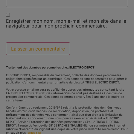
Enregistrer mon nom, mon e-mail et mon site dans le
navigateur pour mon prochain commentaire.
Traitement des données personnelles chez ELECTRO DEPOT
ELECTRO DEPOT, responsable du traitement, collecte des données personnelles
obligatoires signalées par un astérisque. Ces données sont nécessaires pour gérer la
publication d’un commentaire sur un article du blog LA TRIBU ELECTRO DEPOT.
Votre adresse email ne sera pas affichée auprès des internautes consultant le site
LA TRIBU ELECTRO DEPOT. Ces informations ne sont pas destinées à des fins de
prospection commerciale. Ces données seront conservées 3 ans dans le cadre de
ce traitement.
Conformément au règlement 2016/679 relatif à la protection des données, vous
bénéficiez d’un droit d’accès, de rectification, d’opposition, de portabilité et
d’effacement des données vous concernant, ainsi que d’un droit à la limitation du
traitement vous concernant, que vous pouvez exercer en écrivant à ELECTRO
DEPOT, Service Protection des données personnelles / Site LA TRIBU ELECTRO
DEPOT, 1 route de Vendeville 59155 FACHES THUMESNIL, ou sur notre site internet
rubrique “Contact”, en joignant une copie de votre pièce d’identité recto-verso. Pour
en savoir plus,
cliquez ici