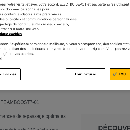
iorer votre visite, et avec votre accord, ELECTRO DEPOT et ses partenaires utilisen
t vos données personnelles pour :
des contenus adaptés à vos préférences,
des publicités et communications personnalisées,
le partage de contenu sur les réseaux sociaux,
e trafic sur notre site web.
itique cookies
.
eptez, l'expérience sera encore meilleure, si vous n'acceptez pas, des cookies stat
n de réaliser des statistiques anonymes à partir de votre navigation. Vous pouvez 
en gérant vos cookies.
ntrale Vapeur
e!
TRO DEPOT
es cookies
Tout refuser
✔ TOUT 
 La STEAMBOOST7-01
formances de repassage optimales.
DÉCOUV