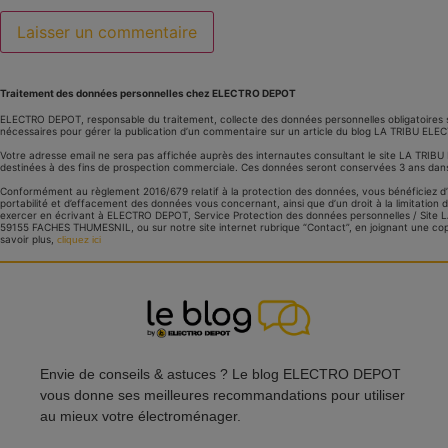
Traitement des données personnelles chez ELECTRO DEPOT
ELECTRO DEPOT, responsable du traitement, collecte des données personnelles obligatoires 
nécessaires pour gérer la publication d’un commentaire sur un article du blog LA TRIBU EL
Votre adresse email ne sera pas affichée auprès des internautes consultant le site LA TRI
destinées à des fins de prospection commerciale. Ces données seront conservées 3 ans dans
Conformément au règlement 2016/679 relatif à la protection des données, vous bénéficiez d’un 
portabilité et d’effacement des données vous concernant, ainsi que d’un droit à la limitatio
exercer en écrivant à ELECTRO DEPOT, Service Protection des données personnelles / Site 
59155 FACHES THUMESNIL, ou sur notre site internet rubrique “Contact”, en joignant une copi
savoir plus,
cliquez ici
Envie de conseils & astuces ? Le blog ELECTRO DEPOT
vous donne ses meilleures recommandations pour utiliser
au mieux votre électroménager.