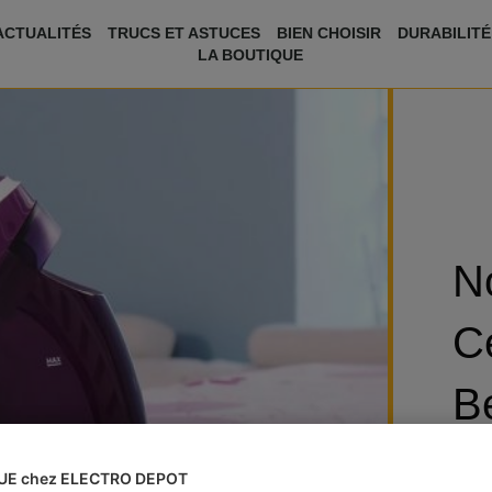
ACTUALITÉS
TRUCS ET ASTUCES
BIEN CHOISIR
DURABILITÉ
LA BOUTIQUE
N
C
Be
UE chez ELECTRO DEPOT
Catég