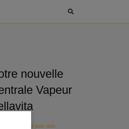
otre nouvelle
entrale Vapeur
llavita
orie :
On a testé pour vous