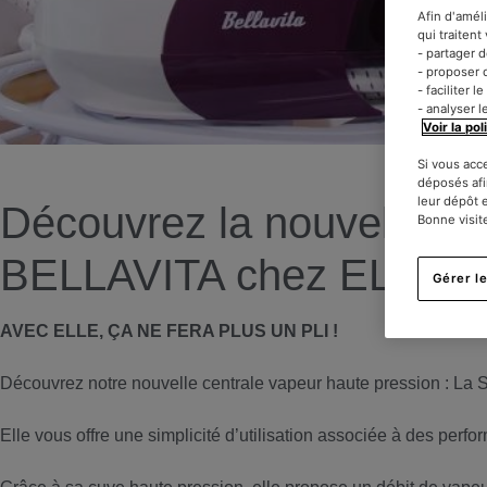
Afin d'amél
qui traiten
- partager 
- proposer 
- faciliter 
- analyser l
Voir la pol
Si vous acc
déposés afi
leur dépôt 
Découvrez la nouvelle Ce
Bonne visit
BELLAVITA chez ELEC
Gérer l
AVEC ELLE, ÇA NE FERA PLUS UN PLI !
Découvrez notre nouvelle centrale vapeur haute pression :
Elle vous offre une simplicité d’utilisation associée à des per