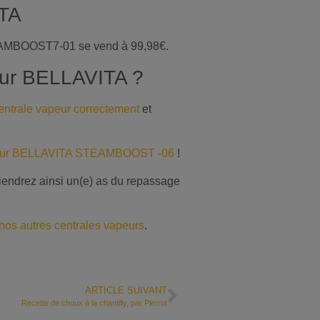
ITA
MBOOST7-01 se vend à 99,98€.
eur BELLAVITA ?
centrale vapeur correctement
et
Vapeur BELLAVITA STEAMBOOST -06
!
endrez ainsi un(e) as du repassage
 nos autres centrales vapeurs
.
ARTICLE SUIVANT
Recette de choux à la chantilly, par Pierrot