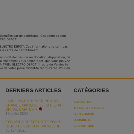
signalées par un astérisque. Ces données sont
ECTRO DEPOT.
BU ELECTRO DEPOT. Ces informations ne sont pas
 le cadre de ce traitement.
droit d’accès, de rectification, d’opposition, de
n du traitement vous concernant, que vous pouvez
LA TRIBU ELECTRO DEPOT, 1 route de Vendeville
e de votre pièce d’identité recto-verso. Pour en
DERNIERS ARTICLES
CATÉGORIES
LAVE-LINGE PREMIER PRIX VS
ACTUALITÉS
GRANDE MARQUE : ET SI C’ÉTAIT
TRUCS ET ASTUCES
UN FAUX MATCH ?
17 juillet 2025
BIEN CHOISIR
DURABILITÉ
CONSEILS DE SÉCURITÉ POUR
BIEN UTILISER SON BARBECUE
LA BOUTIQUE
30 avril 2025