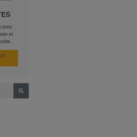
TES
s pour
aie et
anète.
CO-