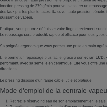
Grâce à sa cuve haute pression, elle propose un débit de vapeu
fonction pressing de 270 g/min pour vous assurer un repassage 
des faux plis les plus tenaces. Sa cuve haute pression pénètre t
puissant de vapeur.
Pratique, vous pourrez défroisser votre linge directement sur c
Le repassage sera productif, rapide et efficace pour tous types d
Sa poignée ergonomique vous permet une prise en main agréabl
Elle permet un repassage plus facile, grâce à son
écran LCD.
P
performant, avec sa semelle en céramique. Elle vous offre une 
directions.
Le pressing dispose d’un range câble, utile et pratique.
Mode d’emploi de la centrale vap
Retirez le réservoir d’eau de son emplacement en le saisi
Remplissez le réservoir à l’aide d’un verre doseur (non fo