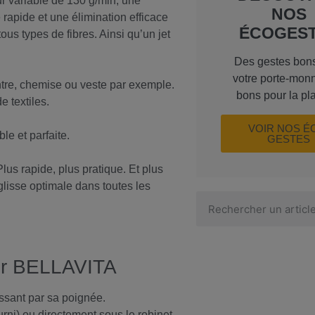
r variable de 130 g/min, une
NOS
rapide et une élimination efficace
ÉCOGES
ous types de fibres. Ainsi qu’un jet
Des gestes bon
votre porte-monn
intre, chemise ou veste par exemple.
bons pour la pl
e textiles.
VOIR NOS É
e et parfaite.
GESTES
lus rapide, plus pratique. Et plus
glisse optimale dans toutes les
eur BELLAVITA
ssant par sa poignée.
urni) ou directement sous le robinet,