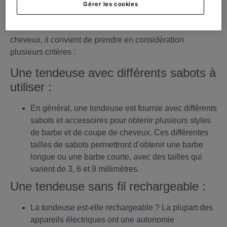
homme ?
Gérer les cookies
Afin de faire le meilleur choix de
tondeuse à barbe
et
cheveux, il convient de prendre en considération
plusieurs critères :
Une tendeuse avec différents sabots à
utiliser :
En général, une tondeuse est fournie avec différents
sabots et accessoires pour obtenir plusieurs styles
de barbe et de coupe de cheveux. Ces différentes
tailles de sabots permettront d’obtenir une barbe
longue ou une barbe courte, avec des tailles qui
varient de 3, 6 et 9 millimètres.
Une tendeuse sans fil rechargeable :
La tondeuse est-elle rechargeable ? La plupart des
appareils électriques ont une autonomie