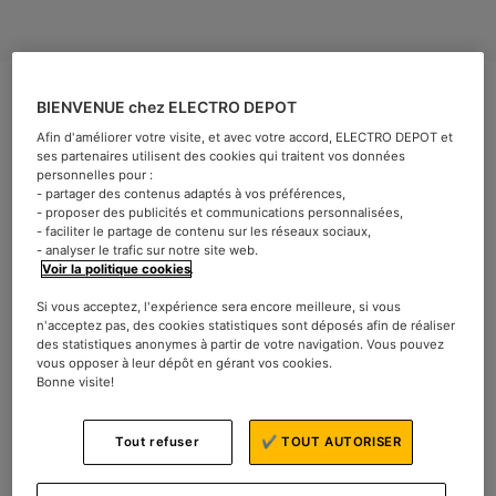
BIENVENUE chez ELECTRO DEPOT
Afin d'améliorer votre visite, et avec votre accord, ELECTRO DEPOT et
ses partenaires utilisent des cookies qui traitent vos données
personnelles pour :
Messieurs, pour entretenir et couper votre barbe, vous
- partager des contenus adaptés à vos préférences,
devez forcément faire appel à un accessoire tel qu’une
- proposer des publicités et communications personnalisées,
- faciliter le partage de contenu sur les réseaux sociaux,
tondeuse à barbe ou un rasoir avec des lames. Sur ce
- analyser le trafic sur notre site web.
marché, les modèles ne cessent d’apparaître, avec des
Voir la politique cookies
.
spécificités techniques parfois floues. Laissez-vous
Si vous acceptez, l'expérience sera encore meilleure, si vous
guider par nos conseils pour trouver votre modèle de
n'acceptez pas, des cookies statistiques sont déposés afin de réaliser
tondeuse à barbe au quotidien et trouver des réponses à
des statistiques anonymes à partir de votre navigation. Vous pouvez
vous opposer à leur dépôt en gérant vos cookies.
vos Questions dans cet article.
Bonne visite!
Comment bien choisir une
Tout refuser
✔ TOUT AUTORISER
bonne tondeuse pour