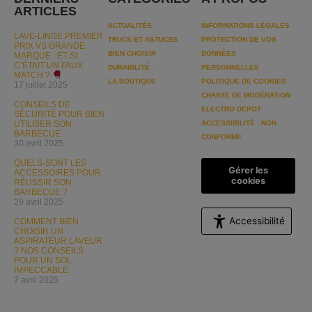
ARTICLES
ACTUALITÉS
INFORMATIONS LÉGALES
LAVE-LINGE PREMIER
TRUCS ET ASTUCES
PROTECTION DE VOS
PRIX VS GRANDE
BIEN CHOISIR
DONNÉES
MARQUE : ET SI
C’ÉTAIT UN FAUX
DURABILITÉ
PERSONNELLES
MATCH ?
LA BOUTIQUE
POLITIQUE DE COOKIES
17 juillet 2025
CHARTE DE MODÉRATION
CONSEILS DE
ELECTRO DEPOT
SÉCURITÉ POUR BIEN
UTILISER SON
ACCESSIBILITÉ : NON
BARBECUE
CONFORME
30 avril 2025
QUELS-SONT LES
Gérer les
ACCESSOIRES POUR
cookies
RÉUSSIR SON
BARBECUE ?
29 avril 2025
Accessibilité
COMMENT BIEN
CHOISIR UN
ASPIRATEUR LAVEUR
? NOS CONSEILS
POUR UN SOL
IMPECCABLE
7 avril 2025