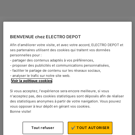
BIENVENUE chez ELECTRO DEPOT
Afin d'améliorer votre visite, et avec votre accord, ELECTRO DEPOT et
Le monde du vin est empreint de détails techniques et
ses partenaires utilisent des cookies qui traitent vos données
personnelles pour :
nuances subtiles. Parmi celles-ci, la température joue un
- partager des contenus adaptés à vos préférences,
rôle crucial. En effet, elle influence la qualité du
- proposer des publicités et communications personnalisées,
- faciliter le partage de contenu sur les réseaux sociaux,
vieillissement et de la dégustation de chaque vin. De la
- analyser le trafic sur notre site web.
cave à la table, chaque vin a sa propre « zone de confort
Voir la politique cookies
.
» en termes de température, un facteur qui exige une
Si vous acceptez, l'expérience sera encore meilleure, si vous
véritable expertise pour être maîtrisé.
n'acceptez pas, des cookies statistiques sont déposés afin de réaliser
des statistiques anonymes à partir de votre navigation. Vous pouvez
La conservation des vins :
vous opposer à leur dépôt en gérant vos cookies.
Bonne visite!
l’importance de la
température de la cave
Tout refuser
✔ TOUT AUTORISER