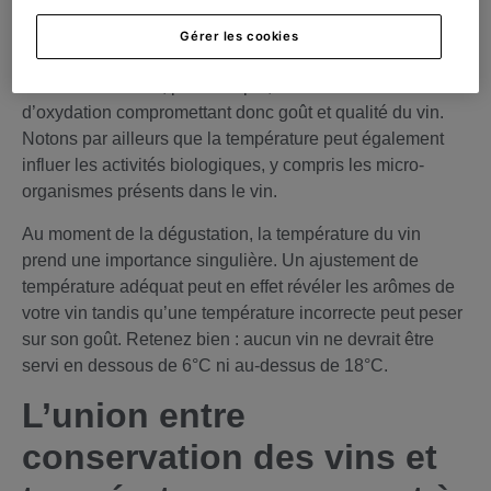
Un mauvais réglage de la température de votre cave à vin
Gérer les cookies
peut être désastreux pour votre précieuse collection. La
chaleur excessive, par exemple, accélère les réactions
d’oxydation compromettant donc goût et qualité du vin.
Notons par ailleurs que la température peut également
influer les activités biologiques, y compris les micro-
organismes présents dans le vin.
Au moment de la dégustation, la température du vin
prend une importance singulière. Un ajustement de
température adéquat peut en effet révéler les arômes de
votre vin tandis qu’une température incorrecte peut peser
sur son goût. Retenez bien : aucun vin ne devrait être
servi en dessous de 6°C ni au-dessus de 18°C.
L’union entre
conservation des vins et