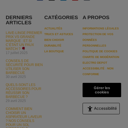
DERNIERS
CATÉGORIES
A PROPOS
ARTICLES
ACTUALITÉS
INFORMATIONS LÉGALES
LAVE-LINGE PREMIER
TRUCS ET ASTUCES
PROTECTION DE VOS
PRIX VS GRANDE
BIEN CHOISIR
DONNÉES
MARQUE : ET SI
C’ÉTAIT UN FAUX
DURABILITÉ
PERSONNELLES
MATCH ?
LA BOUTIQUE
POLITIQUE DE COOKIES
17 juillet 2025
CHARTE DE MODÉRATION
CONSEILS DE
ELECTRO DEPOT
SÉCURITÉ POUR BIEN
UTILISER SON
ACCESSIBILITÉ : NON
BARBECUE
CONFORME
30 avril 2025
QUELS-SONT LES
Gérer les
ACCESSOIRES POUR
cookies
RÉUSSIR SON
BARBECUE ?
29 avril 2025
Accessibilité
COMMENT BIEN
CHOISIR UN
ASPIRATEUR LAVEUR
? NOS CONSEILS
POUR UN SOL