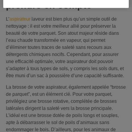
prendre en compte
L’
aspirateur
laveur est bien plus qu’un simple outil de
nettoyage : il est votre meilleur allié pour préserver la
beauté de votre parquet. Son atout majeur réside dans
l’eau chaude transformée en vapeur, qui permet
d’éliminer toutes traces de saleté sans recours aux
détergents chimiques nocifs. Cependant, pour assurer
une efficacité optimale, votre aspirateur doit pouvoir
s’adapter à tous types de sols, y compris les sols durs, et
être muni d’un sac à poussière d’une capacité suffisante.
La brosse de votre aspirateur, également appelée “brosse
de parquet”, est un élément clé. Pour votre parquet,
privilégiez une brosse rotative, complétée de brosses
latérales dirigent la saleté vers la brosse principale.
L’idéal est une brosse dotée de poils longs et souples,
apte à débarrasser le sol de poils d’animaux sans
endommager le bois. D’ailleurs, pour les animaux de