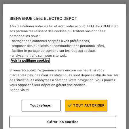
BIENVENUE chez ELECTRO DEPOT
Afin d'améliorer votre visite, et avec votre accord, ELECTRO DEPOT et
ses partenaires utilisent des cookies qui traitent vos données
personnelles pour :
- partager des contenus adaptés à vos préférences,
- proposer des publicités et communications personnalisées,
Le parquet en bois confère une certaine élégance et une
- faciliter le partage de contenu sur les réseaux sociaux,
chaleur incomparable à votre demeure. Toutefois, s’il peut
- analyser le trafic sur notre site web.
Voir la politique cookies
.
parfois s’avérer difficile de choisir l’aspirateur laveur le
plus adapté à ce type de revêtement. En effet, le parquet
Si vous acceptez, l'expérience sera encore meilleure, si vous
n'acceptez pas, des cookies statistiques sont déposés afin de réaliser
n’apprécie ni l’humidité, ni la poussière et un entretien
des statistiques anonymes à partir de votre navigation. Vous pouvez
inadéquat pourrait rayer ou endommager votre sol en
vous opposer à leur dépôt en gérant vos cookies.
bois. Dans ce contexte, comment sélectionner un
Bonne visite!
aspirateur avec sac qui saura prendre soin de votre
parquet, tout en garantissant un nettoyage efficace au
Tout refuser
✔ TOUT AUTORISER
quotidien ?
Les critères techniques à
Gérer les cookies