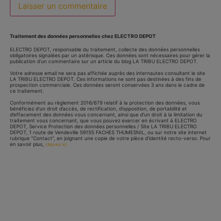
Traitement des données personnelles chez ELECTRO DEPOT
ELECTRO DEPOT, responsable du traitement, collecte des données personnelles
obligatoires signalées par un astérisque. Ces données sont nécessaires pour gérer la
publication d’un commentaire sur un article du blog LA TRIBU ELECTRO DEPOT.
Votre adresse email ne sera pas affichée auprès des internautes consultant le site
LA TRIBU ELECTRO DEPOT. Ces informations ne sont pas destinées à des fins de
prospection commerciale. Ces données seront conservées 3 ans dans le cadre de
ce traitement.
Conformément au règlement 2016/679 relatif à la protection des données, vous
bénéficiez d’un droit d’accès, de rectification, d’opposition, de portabilité et
d’effacement des données vous concernant, ainsi que d’un droit à la limitation du
traitement vous concernant, que vous pouvez exercer en écrivant à ELECTRO
DEPOT, Service Protection des données personnelles / Site LA TRIBU ELECTRO
DEPOT, 1 route de Vendeville 59155 FACHES THUMESNIL, ou sur notre site internet
rubrique “Contact”, en joignant une copie de votre pièce d’identité recto-verso. Pour
en savoir plus,
cliquez ici