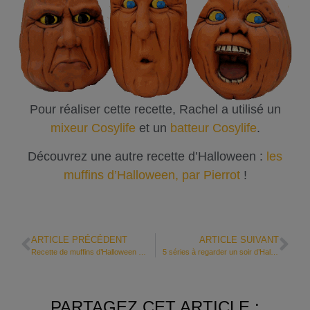
Pour réaliser cette recette, Rachel a utilisé un
mixeur Cosylife
et un
batteur Cosylife
.
Découvrez une autre recette d’Halloween :
les
muffins d’Halloween, par Pierrot
!
ARTICLE PRÉCÉDENT
ARTICLE SUIVANT
Recette de muffins d’Halloween par Pierrot
5 séries à regarder un soir d’Halloween
PARTAGEZ CET ARTICLE :