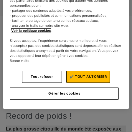
ses partenaires utilisent des cookies qui traitent vos données
personnelles pour :
- partager des contenus adaptés à vos préférences,
- proposer des publicités et communications personnalisées,
- faciliter le partage de contenu sur les réseaux sociaux,
- analyser le trafic sur notre site web.
Voir la politique cookies
.
Si vous acceptez, l'expérience sera encore meilleure, si vous
n'acceptez pas, des cookies statistiques sont déposés afin de réaliser
Rachel vous propose une
des statistiques anonymes à partir de votre navigation. Vous pouvez
vous opposer à leur dépôt en gérant vos cookies.
recette délicieuse et de saison :
Bonne visite!
la tarte à la citrouille. Idéale
Tout refuser
✔ TOUT AUTORISER
pour goûter une recette
originale, utiliser ses citrouilles,
Gérer les cookies
et fêter Halloween !
Record de poids !
La plus grosse citrouille du monde été exposée aux