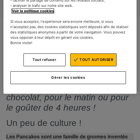
- faciliter le partage de contenu sur les réseaux sociaux,
- analyser le trafic sur notre site web.
Voir la politique cookies
.
Si vous acceptez, l'expérience sera encore meilleure, si vous
n'acceptez pas, des cookies statistiques sont déposés afin de réaliser
des statistiques anonymes à partir de votre navigation. Vous pouvez
vous opposer à leur dépôt en gérant vos cookies.
Bonne visite!
Il est important de se faire plaisir
Tout refuser
✔ TOUT AUTORISER
et de se concocter de bons
petits plats ! Découvrez cette
Gérer les cookies
recette de pancakes au
chocolat, pour le matin ou pour
le goûter de 4 heures !
Un peu de culture !
Les Pancakes sont une famille de gnomes inventés