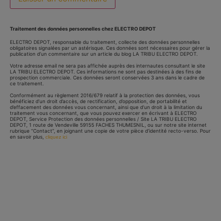
Traitement des données personnelles chez ELECTRO DEPOT
ELECTRO DEPOT, responsable du traitement, collecte des données personnelles
obligatoires signalées par un astérisque. Ces données sont nécessaires pour gérer la
publication d’un commentaire sur un article du blog LA TRIBU ELECTRO DEPOT.
Votre adresse email ne sera pas affichée auprès des internautes consultant le site
LA TRIBU ELECTRO DEPOT. Ces informations ne sont pas destinées à des fins de
prospection commerciale. Ces données seront conservées 3 ans dans le cadre de
ce traitement.
Conformément au règlement 2016/679 relatif à la protection des données, vous
bénéficiez d’un droit d’accès, de rectification, d’opposition, de portabilité et
d’effacement des données vous concernant, ainsi que d’un droit à la limitation du
traitement vous concernant, que vous pouvez exercer en écrivant à ELECTRO
DEPOT, Service Protection des données personnelles / Site LA TRIBU ELECTRO
DEPOT, 1 route de Vendeville 59155 FACHES THUMESNIL, ou sur notre site internet
rubrique “Contact”, en joignant une copie de votre pièce d’identité recto-verso. Pour
en savoir plus,
cliquez ici