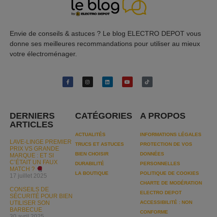
Envie de conseils & astuces ? Le blog ELECTRO DEPOT vous
donne ses meilleures recommandations pour utiliser au mieux
votre électroménager.
DERNIERS
CATÉGORIES
A PROPOS
ARTICLES
ACTUALITÉS
INFORMATIONS LÉGALES
LAVE-LINGE PREMIER
TRUCS ET ASTUCES
PROTECTION DE VOS
PRIX VS GRANDE
BIEN CHOISIR
DONNÉES
MARQUE : ET SI
C’ÉTAIT UN FAUX
DURABILITÉ
PERSONNELLES
MATCH ?
LA BOUTIQUE
POLITIQUE DE COOKIES
17 juillet 2025
CHARTE DE MODÉRATION
CONSEILS DE
ELECTRO DEPOT
SÉCURITÉ POUR BIEN
UTILISER SON
ACCESSIBILITÉ : NON
BARBECUE
CONFORME
30 avril 2025