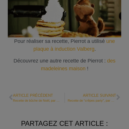
Pour réaliser sa recette, Pierrot a utilisé
une
plaque à induction Valberg
.
Découvrez une autre recette de Pierrot :
des
madeleines maison
!
ARTICLE PRÉCÉDENT
ARTICLE SUIVANT
Recette de bûche de Noël, par Pierrot
Recette de “crêpes party”, par Papa en Cuisine
PARTAGEZ CET ARTICLE :