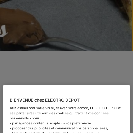
Recette de pancakes au
chocolat, par Pierrot
BIENVENUE chez ELECTRO DEPOT
Afin d'améliorer votre visite, et avec votre accord, ELECTRO DEPOT et
ses partenaires utilisent des cookies qui traitent vos données
Catégorie :
Recettes
personnelles pour :
- partager des contenus adaptés à vos préférences,
- proposer des publicités et communications personnalisées,