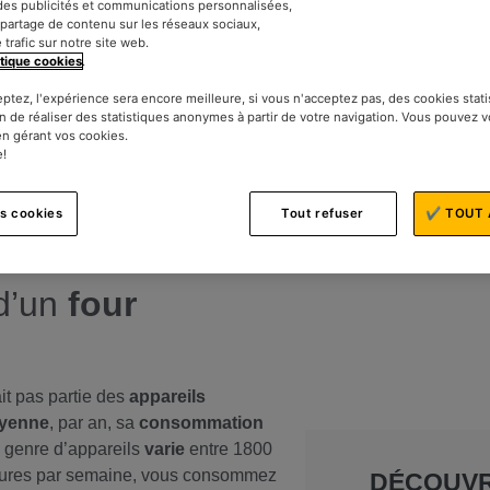
des publicités et communications personnalisées,
le partage de contenu sur les réseaux sociaux,
e trafic sur notre site web.
itique cookies
.
eptez, l'expérience sera encore meilleure, si vous n'acceptez pas, des cookies stat
n de réaliser des statistiques anonymes à partir de votre navigation. Vous pouvez 
en gérant vos cookies.
e!
oût de votre
facture
d’électricité
es cookies
Tout refuser
✔ TOUT 
vous
utilisez
, il est
possible
de
u
four
et des gestes simples.
d’un
four
ait pas partie des
appareils
yenne
, par an, sa
consommation
 genre d’appareils
varie
entre 1800
ures par semaine, vous consommez
DÉCOUV