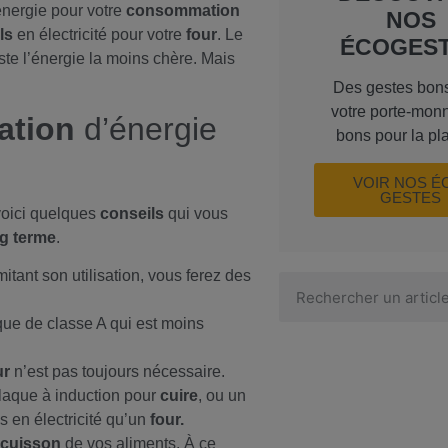
nergie pour votre
consommation
NOS
ls
en électricité pour votre
four
. Le
ÉCOGES
ste l’énergie la moins chère. Mais
Des gestes bon
votre porte-monn
tion
d’énergie
bons pour la pl
VOIR NOS É
GESTES
 voici quelques
conseils
qui vous
g terme
.
itant son utilisation, vous ferez des
que de classe A qui est moins
ur
n’est pas toujours nécessaire.
laque à induction pour
cuire
, ou un
 en électricité qu’un
four.
cuisson
de vos aliments. À ce