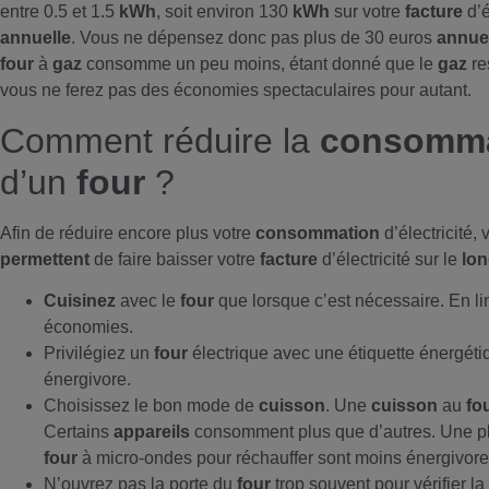
entre 0.5 et 1.5
kWh
, soit environ 130
kWh
sur votre
facture
d’é
annuelle
. Vous ne dépensez donc pas plus de 30 euros
annue
four
à
gaz
consomme un peu moins, étant donné que le
gaz
re
vous ne ferez pas des économies spectaculaires pour autant.
Comment réduire la
consomma
d’un
four
?
Afin de réduire encore plus votre
consommation
d’électricité,
permettent
de faire baisser votre
facture
d’électricité sur le
lon
Cuisinez
avec le
four
que lorsque c’est nécessaire. En lim
économies.
Privilégiez un
four
électrique avec une étiquette énergéti
énergivore.
Choisissez le bon mode de
cuisson
. Une
cuisson
au
fo
Certains
appareils
consomment plus que d’autres. Une p
four
à micro-ondes pour réchauffer sont moins énergivores
N’ouvrez pas la porte du
four
trop souvent pour vérifier la