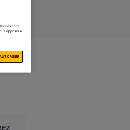
istiques sont
vous opposer à
AUTORISER
REZ