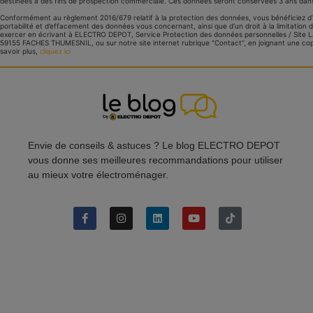
destinées à des fins de prospection commerciale. Ces données seront conservées 3 ans dans
Conformément au règlement 2016/679 relatif à la protection des données, vous bénéficiez d’un 
portabilité et d’effacement des données vous concernant, ainsi que d’un droit à la limitatio
exercer en écrivant à ELECTRO DEPOT, Service Protection des données personnelles / Site 
59155 FACHES THUMESNIL, ou sur notre site internet rubrique “Contact”, en joignant une copi
savoir plus,
cliquez ici
Envie de conseils & astuces ? Le blog ELECTRO DEPOT
vous donne ses meilleures recommandations pour utiliser
au mieux votre électroménager.