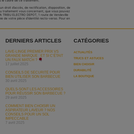
 le cadre de ce traitement.
droit d’accès, de rectification, d’opposition, de
n du traitement vous concernant, que vous pouvez
LA TRIBU ELECTRO DEPOT, 1 route de Vendeville
e de votre pièce d’identité recto-verso. Pour en
DERNIERS ARTICLES
CATÉGORIES
LAVE-LINGE PREMIER PRIX VS
ACTUALITÉS
GRANDE MARQUE : ET SI C’ÉTAIT
TRUCS ET ASTUCES
UN FAUX MATCH ?
17 juillet 2025
BIEN CHOISIR
DURABILITÉ
CONSEILS DE SÉCURITÉ POUR
BIEN UTILISER SON BARBECUE
LA BOUTIQUE
30 avril 2025
QUELS-SONT LES ACCESSOIRES
POUR RÉUSSIR SON BARBECUE ?
29 avril 2025
COMMENT BIEN CHOISIR UN
ASPIRATEUR LAVEUR ? NOS
CONSEILS POUR UN SOL
IMPECCABLE
7 avril 2025