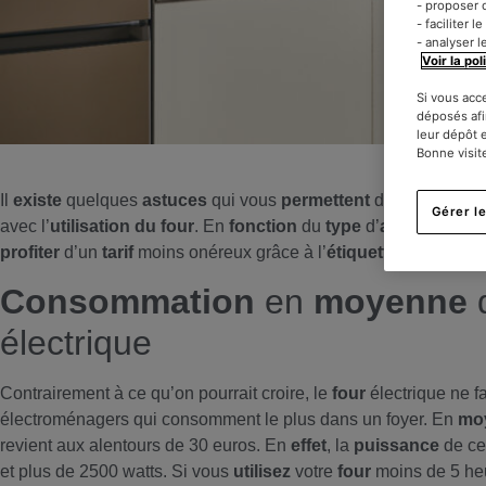
- proposer 
- faciliter 
- analyser l
Voir la pol
Si vous acc
déposés afi
leur dépôt 
Bonne visit
Il
existe
quelques
astuces
qui vous
permettent
de réduire le c
Gérer l
avec l’
utilisation du four
. En
fonction
du
type
d’
appareil
que 
profiter
d’un
tarif
moins onéreux grâce à l’
étiquette énergie
d
Consommation
en
moyenne
électrique
Contrairement à ce qu’on pourrait croire, le
four
électrique ne f
électroménagers qui consomment le plus dans un foyer. En
mo
revient aux alentours de 30 euros. En
effet
, la
puissance
de ce
et plus de 2500 watts. Si vous
utilisez
votre
four
moins de 5 he