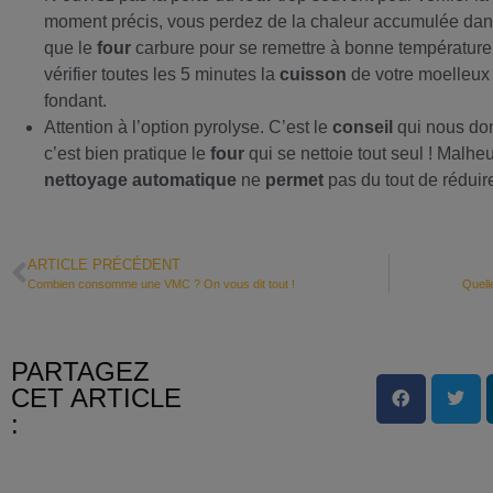
moment précis, vous perdez de la chaleur accumulée dan
que le
four
carbure pour se remettre à bonne température
vérifier toutes les 5 minutes la
cuisson
de votre moelleux a
fondant.
Attention à l’option pyrolyse. C’est le
conseil
qui nous don
c’est bien pratique le
four
qui se nettoie tout seul ! Malh
nettoyage
automatique
ne
permet
pas du tout de réduir
ARTICLE PRÉCÉDENT
Combien consomme une VMC ? On vous dit tout !
Quell
PARTAGEZ
CET ARTICLE
: