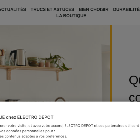
ACTUALITÉS
TRUCS ET ASTUCES
BIEN CHOISIR
DURABILITÉ
LA BOUTIQUE
Qu
c
fo
UE chez ELECTRO DEPOT
iorer votre visite, et avec votre accord, ELECTRO DEPOT et ses partenaires utilisen
t vos données personnelles pour :
Catég
des contenus adaptés à vos préférences,