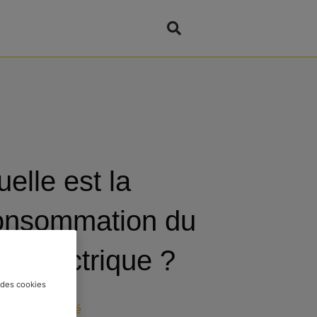
elle est la
onsommation du
ur électrique ?
t des cookies
orie :
Durabilité