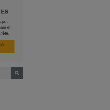
TES
s pour
aie et
anète.
CO-