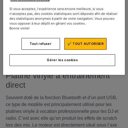
Il y a deux sortes de
platines vinyle
avec différents
modèles :
Si vous acceptez, l'expérience sera encore meilleure, si vous
n'acceptez pas, des cookies statistiques sont déposés afin de réaliser
La platine vinyle à entrainement direct ou à
des statistiques anonymes à partir de votre navigation. Vous pouvez
vous opposer à leur dépôt en gérant vos cookies.
entraînement par courroie
Bonne visite!
La platine vinyle automatique, semi-automatique,
manuelle ou USB
Tout refuser
✔ TOUT AUTORISER
Quelle platine vinyle choisir
?
Gérer les cookies
Platine vinyle à entrainement
direct
Souvent doté de la fonction Bluetooth et d’un port USB,
ce type de modèle est principalement utilisé pour les
platines vinyle à vocation professionnelle pour les DJ et
radio. C’est avec elle qu’on produit les effets de scratch
lors des mix. Le moteur est directement situé sous l’axe