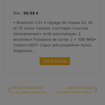
Prix :
99,98 €
• Bluetooth 5.0• 3 réglage de vitesse 33, 45
et 78 tours• Ceramic Cartridge• Courroie
d’entrainement• Arrêt automatique• 2
enceintes• Puissance de sortie: 2 x 10W RMS•
Caisson MDF• Capot anti-poussière• Inclus:
Adaptateu…
Voir le produit
ARTICLE PRÉCÉDENT
ARTICLE SUIVANT
En vrai, quand et comment faut-il réellement se peser ?
Quel cadeau offrir pour la fête des mères?