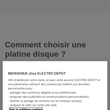
Comment choisir une
platine disque ?
Vous êtes débutant dans le monde du disque et de la
platine vinyle ? Vous souhaitez comprendre rapidement
BIENVENUE chez ELECTRO DEPOT
comment fonctionne un tourne disque pour pouvoir vous
Afin d'améliorer votre visite, et avec votre accord, ELECTRO DEPOT et
procurer le meilleur matériel ? Cet article est fait pour
ses partenaires utilisent des cookies qui traitent vos données
personnelles pour :
vous ! Que vous soyez à la recherche d’un appareil haute
- partager des contenus adaptés à vos préférences,
gamme ou d’entrée de gamme, on vous aide à
- proposer des publicités et communications personnalisées,
comprendre :
- faciliter le partage de contenu sur les réseaux sociaux,
- analyser le trafic sur notre site web.
Voir la politique cookies
.