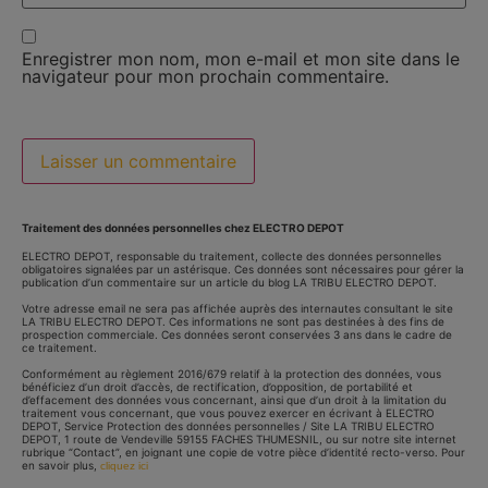
Enregistrer mon nom, mon e-mail et mon site dans le
navigateur pour mon prochain commentaire.
Traitement des données personnelles chez ELECTRO DEPOT
ELECTRO DEPOT, responsable du traitement, collecte des données personnelles
obligatoires signalées par un astérisque. Ces données sont nécessaires pour gérer la
publication d’un commentaire sur un article du blog LA TRIBU ELECTRO DEPOT.
Votre adresse email ne sera pas affichée auprès des internautes consultant le site
LA TRIBU ELECTRO DEPOT. Ces informations ne sont pas destinées à des fins de
prospection commerciale. Ces données seront conservées 3 ans dans le cadre de
ce traitement.
Conformément au règlement 2016/679 relatif à la protection des données, vous
bénéficiez d’un droit d’accès, de rectification, d’opposition, de portabilité et
d’effacement des données vous concernant, ainsi que d’un droit à la limitation du
traitement vous concernant, que vous pouvez exercer en écrivant à ELECTRO
DEPOT, Service Protection des données personnelles / Site LA TRIBU ELECTRO
DEPOT, 1 route de Vendeville 59155 FACHES THUMESNIL, ou sur notre site internet
rubrique “Contact”, en joignant une copie de votre pièce d’identité recto-verso. Pour
en savoir plus,
cliquez ici