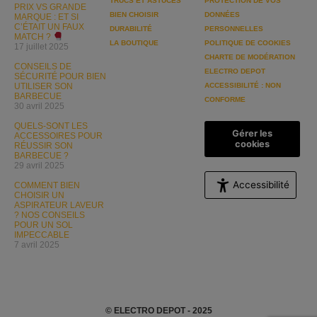
TRUCS ET ASTUCES
PROTECTION DE VOS
PRIX VS GRANDE
BIEN CHOISIR
DONNÉES
MARQUE : ET SI
C’ÉTAIT UN FAUX
DURABILITÉ
PERSONNELLES
MATCH ?
LA BOUTIQUE
POLITIQUE DE COOKIES
17 juillet 2025
CHARTE DE MODÉRATION
CONSEILS DE
ELECTRO DEPOT
SÉCURITÉ POUR BIEN
UTILISER SON
ACCESSIBILITÉ : NON
BARBECUE
CONFORME
30 avril 2025
QUELS-SONT LES
Gérer les
ACCESSOIRES POUR
cookies
RÉUSSIR SON
BARBECUE ?
29 avril 2025
Accessibilité
COMMENT BIEN
CHOISIR UN
ASPIRATEUR LAVEUR
? NOS CONSEILS
POUR UN SOL
IMPECCABLE
7 avril 2025
© ELECTRO DEPOT - 2025