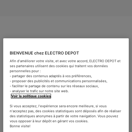
Riche en
antioxydants, énergisant, diurétique,
les
BIENVENUE chez ELECTRO DEPOT
vertus du thé sont nombreuses et font de cette
boisson
Afin d'améliorer votre visite, et avec votre accord, ELECTRO DEPOT et
millénaire
la
deuxième boisson la plus consommée
ses partenaires utilisent des cookies qui traitent vos données
au monde
après l’eau, et un allié de notre santé. Même
personnelles pour :
- partager des contenus adaptés à vos préférences,
s’il est
moins excitant que le café
, certaines personnes
- proposer des publicités et communications personnalisées,
redoutent d’en consommer en fin de journée craignant les
- faciliter le partage de contenu sur les réseaux sociaux,
insomnies… Mais, à quels moments de la journée est il
- analyser le trafic sur notre site web.
Voir la politique cookies
.
préférable de boire du thé, quel type de thé et pour quel
effet ?
Si vous acceptez, l'expérience sera encore meilleure, si vous
n'acceptez pas, des cookies statistiques sont déposés afin de réaliser
Thé noir, thé vert, thé blanc
des statistiques anonymes à partir de votre navigation. Vous pouvez
vous opposer à leur dépôt en gérant vos cookies.
Bonne visite!
quelles différences ?