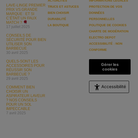
ACTUALITÉS
INFORMATIONS LÉGALES
LAVE-LINGE PREMIER
TRUCS ET ASTUCES
PROTECTION DE VOS
PRIX VS GRANDE
BIEN CHOISIR
DONNÉES
MARQUE : ET SI
C’ÉTAIT UN FAUX
DURABILITÉ
PERSONNELLES
MATCH ?
LA BOUTIQUE
POLITIQUE DE COOKIES
17 juillet 2025
CHARTE DE MODÉRATION
CONSEILS DE
ELECTRO DEPOT
SÉCURITÉ POUR BIEN
UTILISER SON
ACCESSIBILITÉ : NON
BARBECUE
CONFORME
30 avril 2025
QUELS-SONT LES
Gérer les
ACCESSOIRES POUR
cookies
RÉUSSIR SON
BARBECUE ?
29 avril 2025
Accessibilité
COMMENT BIEN
CHOISIR UN
ASPIRATEUR LAVEUR
? NOS CONSEILS
POUR UN SOL
IMPECCABLE
7 avril 2025