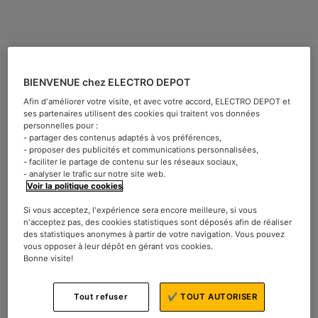
BIENVENUE chez ELECTRO DEPOT
Afin d'améliorer votre visite, et avec votre accord, ELECTRO DEPOT et
ses partenaires utilisent des cookies qui traitent vos données
Quel télé devez vous
personnelles pour :
- partager des contenus adaptés à vos préférences,
achetez ?
- proposer des publicités et communications personnalisées,
- faciliter le partage de contenu sur les réseaux sociaux,
- analyser le trafic sur notre site web.
Voir la politique cookies
.
Prêt pour un petit guide rapide pour vous aider à choisir
la télé de votre maison ? Encore méconnu dans nos
Si vous acceptez, l'expérience sera encore meilleure, si vous
maisons il y a 70 ans, la télévision s’est imposée depuis
n'acceptez pas, des cookies statistiques sont déposés afin de réaliser
des statistiques anonymes à partir de votre navigation. Vous pouvez
plusieurs année comme l’un des appareils électroniques
vous opposer à leur dépôt en gérant vos cookies.
les plus essentiels du foyer. L’offre est dense avec des
Bonne visite!
technologies de plus en plus poussées, et trouver le
meilleur téléviseur pour regarder vos films et séries sur
Tout refuser
✔ TOUT AUTORISER
Netflix ou Prime vidéo peut sembler être le parcours du