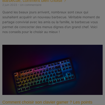
Barbecue, comment bien choisir ?
2 juin 2023
Un commentaire
Quand les beaux jours arrivent, nombreux sont ceux qui
souhaitent acquérir un nouveau barbecue. Véritable moment de
partage convivial avec les amis ou la famille, le barbecue vous
permet de concocter des menus dignes d’un grand chef. Voici
nos conseils pour le choisir au mieux !
Comment choisir son clavier gamer ? Les points