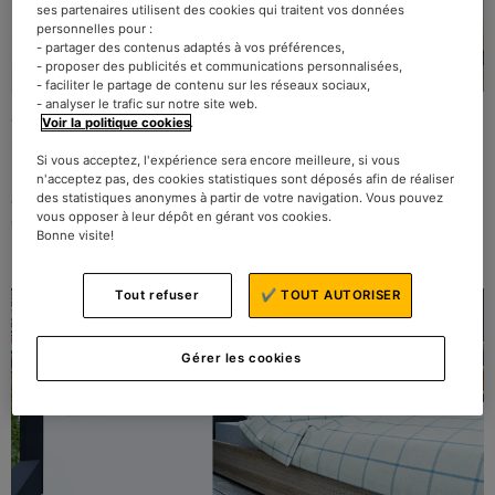
ses partenaires utilisent des cookies qui traitent vos données
personnelles pour :
- partager des contenus adaptés à vos préférences,
- proposer des publicités et communications personnalisées,
- faciliter le partage de contenu sur les réseaux sociaux,
- analyser le trafic sur notre site web.
Voir la politique cookies
.
Ventilateur, comment bien choisir ?
18 juillet 2023
2 commentaires
Si vous acceptez, l'expérience sera encore meilleure, si vous
n'acceptez pas, des cookies statistiques sont déposés afin de réaliser
La chaleur arrive, c’est pourquoi il est important de se sentir au
des statistiques anonymes à partir de votre navigation. Vous pouvez
frais chez soit ! Et quoi de mieux pour cela, qu’un ventilateur ?
vous opposer à leur dépôt en gérant vos cookies.
Voici nos astuces pour trouver le ventilateur parfait !
Bonne visite!
Tout refuser
✔ TOUT AUTORISER
Gérer les cookies