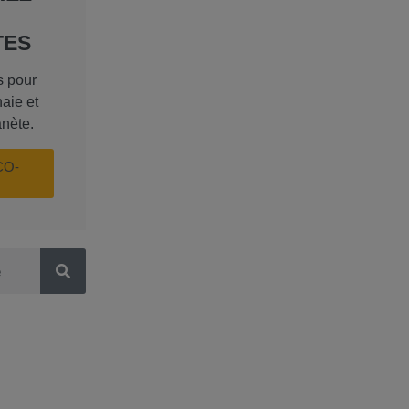
TES
s pour
aie et
anète.
CO-