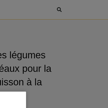
es légumes
éaux pour la
isson à la
lancha