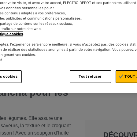
iorer votre visite, et avec votre accord, ELECTRO DEPOT et ses partenaires utilisen
Catég
t vos données personnelles pour :
des contenus adaptés à vos préférences,
des publicités et communications personnalisées,
le partage de contenu sur les réseaux sociaux,
e trafic sur notre site web.
itique cookies
.
eptez, l'expérience sera encore meilleure, si vous n'acceptez pas, des cookies stat
n de réaliser des statistiques anonymes à partir de votre navigation. Vous pouvez 
en gérant vos cookies.
 croissant d’amateurs de cuisine, de
e!
de curieux de nouvelles expériences
 sont au rendez-vous avec ce mode de
es cookies
Tout refuser
✔ TOUT 
lancha pour les
des légumes. Elle assure une
saveurs, la texture et le croquant
uisson ! Avec un soupçon d’huile
DÉCOUV