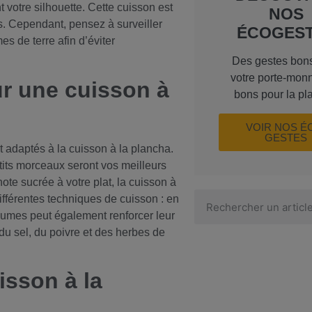
votre silhouette. Cette cuisson est
NOS
s. Cependant, pensez à surveiller
ÉCOGES
 de terre afin d’éviter
Des gestes bon
votre porte-monn
r une cuisson à
bons pour la pl
VOIR NOS É
GESTES
t adaptés à la cuisson à la plancha.
its morceaux seront vos meilleurs
ote sucrée à votre plat, la cuisson à
différentes techniques de cuisson : en
égumes peut également renforcer leur
du sel, du poivre et des herbes de
isson à la