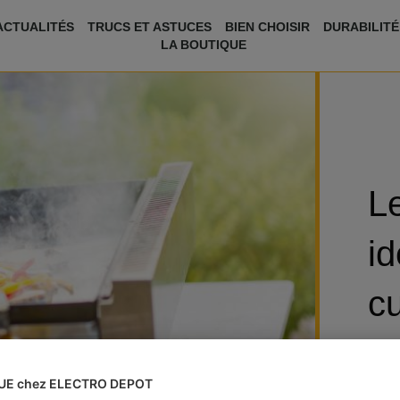
ACTUALITÉS
TRUCS ET ASTUCES
BIEN CHOISIR
DURABILITÉ
LA BOUTIQUE
L
id
cu
p
UE chez ELECTRO DEPOT