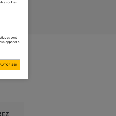
t des cookies
orie :
Recettes
istiques sont
vous opposer à
AUTORISER
REZ