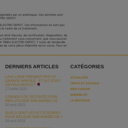
signalées par un astérisque. Ces données sont
ECTRO DEPOT.
BU ELECTRO DEPOT. Ces informations ne sont pas
 le cadre de ce traitement.
droit d’accès, de rectification, d’opposition, de
n du traitement vous concernant, que vous pouvez
LA TRIBU ELECTRO DEPOT, 1 route de Vendeville
e de votre pièce d’identité recto-verso. Pour en
DERNIERS ARTICLES
CATÉGORIES
LAVE-LINGE PREMIER PRIX VS
ACTUALITÉS
GRANDE MARQUE : ET SI C’ÉTAIT
TRUCS ET ASTUCES
UN FAUX MATCH ?
17 juillet 2025
BIEN CHOISIR
DURABILITÉ
CONSEILS DE SÉCURITÉ POUR
BIEN UTILISER SON BARBECUE
LA BOUTIQUE
30 avril 2025
QUELS-SONT LES ACCESSOIRES
POUR RÉUSSIR SON BARBECUE ?
29 avril 2025