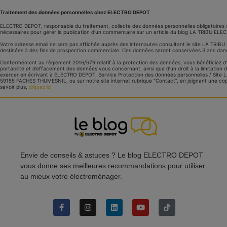
Traitement des données personnelles chez ELECTRO DEPOT
ELECTRO DEPOT, responsable du traitement, collecte des données personnelles obligatoires 
nécessaires pour gérer la publication d’un commentaire sur un article du blog LA TRIBU EL
Votre adresse email ne sera pas affichée auprès des internautes consultant le site LA TRI
destinées à des fins de prospection commerciale. Ces données seront conservées 3 ans dans
Conformément au règlement 2016/679 relatif à la protection des données, vous bénéficiez d’un 
portabilité et d’effacement des données vous concernant, ainsi que d’un droit à la limitatio
exercer en écrivant à ELECTRO DEPOT, Service Protection des données personnelles / Site 
59155 FACHES THUMESNIL, ou sur notre site internet rubrique “Contact”, en joignant une copi
savoir plus,
cliquez ici
Envie de conseils & astuces ? Le blog ELECTRO DEPOT
vous donne ses meilleures recommandations pour utiliser
au mieux votre électroménager.