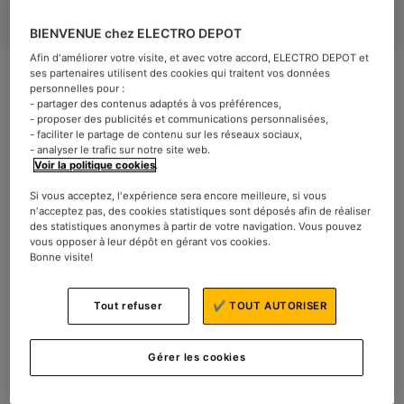
BIENVENUE chez ELECTRO DEPOT
Afin d'améliorer votre visite, et avec votre accord, ELECTRO DEPOT et
ses partenaires utilisent des cookies qui traitent vos données
personnelles pour :
- partager des contenus adaptés à vos préférences,
- proposer des publicités et communications personnalisées,
- faciliter le partage de contenu sur les réseaux sociaux,
- analyser le trafic sur notre site web.
À partir du 3 octobre 2019,
Voir la politique cookies
.
retrouvez dans tous nos
Si vous acceptez, l'expérience sera encore meilleure, si vous
n'acceptez pas, des cookies statistiques sont déposés afin de réaliser
magasins et sur notre site
des statistiques anonymes à partir de votre navigation. Vous pouvez
vous opposer à leur dépôt en gérant vos cookies.
internet le dernier blender
Bonne visite!
chauffant de la marque Cosylife.
Tout refuser
✔ TOUT AUTORISER
Vous en avez assez de votre blender qui n’est pas
assez grand, n’a pas assez de fonctions, n’est pas
Gérer les cookies
assez pratique ?