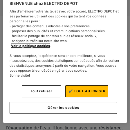
BIENVENUE chez ELECTRO DEPOT
Afin d'améliorer votre visite, et avec votre accord, ELECTRO DEPOT et
ses partenaires utilisent des cookies qui traitent vos données
personnelles pour :
- partager des contenus adaptés à vos préférences,
- proposer des publicités et communications personnalisées,
- faciliter le partage de contenu sur les réseaux sociaux,
- analyser le trafic sur notre site web.
Voir la politique cookies
.
Vous souhaitez sécher votre linge autrement qu’à l’
air
ambiant ?
Il
existe
plusieurs types de
sèche-linge
avec
Si vous acceptez, l'expérience sera encore meilleure, si vous
n'acceptez pas, des cookies statistiques sont déposés afin de réaliser
des technologies différentes qui
permettent
de sécher
des statistiques anonymes à partir de votre navigation. Vous pouvez
vos vêtements rapidement. On vous en dit plus sur deux
vous opposer à leur dépôt en gérant vos cookies.
Bonne visite!
d’entre eux.
Le sèche-linge classique à
Tout refuser
✔ TOUT AUTORISER
condensation
Gérer les cookies
Ce
type
de sèche-linge fonctionne en circuit fermé, c’est-
à-dire qu’il n’est pas nécessaire d’avoir une gaine pour
l’
évacuation
de l’eau. Il fonctionne avec une
résistance
.