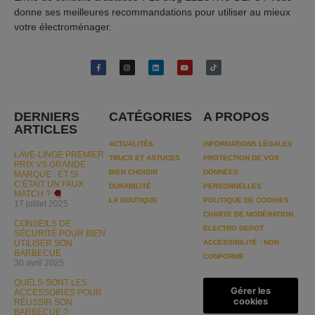
donne ses meilleures recommandations pour utiliser au mieux
votre électroménager.
DERNIERS
CATÉGORIES
A PROPOS
ARTICLES
ACTUALITÉS
INFORMATIONS LÉGALES
LAVE-LINGE PREMIER
TRUCS ET ASTUCES
PROTECTION DE VOS
PRIX VS GRANDE
BIEN CHOISIR
DONNÉES
MARQUE : ET SI
C’ÉTAIT UN FAUX
DURABILITÉ
PERSONNELLES
MATCH ?
LA BOUTIQUE
POLITIQUE DE COOKIES
17 juillet 2025
CHARTE DE MODÉRATION
CONSEILS DE
ELECTRO DEPOT
SÉCURITÉ POUR BIEN
UTILISER SON
ACCESSIBILITÉ : NON
BARBECUE
CONFORME
30 avril 2025
QUELS-SONT LES
Gérer les
ACCESSOIRES POUR
cookies
RÉUSSIR SON
BARBECUE ?