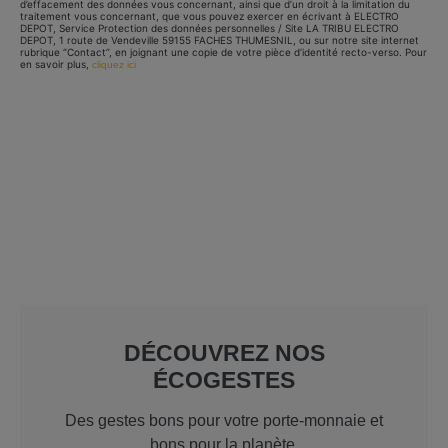
d’effacement des données vous concernant, ainsi que d’un droit à la limitation du
traitement vous concernant, que vous pouvez exercer en écrivant à ELECTRO
DEPOT, Service Protection des données personnelles / Site LA TRIBU ELECTRO
DEPOT, 1 route de Vendeville 59155 FACHES THUMESNIL, ou sur notre site internet
rubrique “Contact”, en joignant une copie de votre pièce d’identité recto-verso. Pour
en savoir plus,
cliquez ici
DÉCOUVREZ NOS
ÉCOGESTES
Des gestes bons pour votre porte-monnaie et
bons pour la planète.