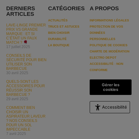
DERNIERS
CATÉGORIES
A PROPOS
ARTICLES
ACTUALITÉS
INFORMATIONS LÉGALES
LAVE-LINGE PREMIER
TRUCS ET ASTUCES
PROTECTION DE VOS
PRIX VS GRANDE
BIEN CHOISIR
DONNÉES
MARQUE : ET SI
C’ÉTAIT UN FAUX
DURABILITÉ
PERSONNELLES
MATCH ?
LA BOUTIQUE
POLITIQUE DE COOKIES
17 juillet 2025
CHARTE DE MODÉRATION
CONSEILS DE
ELECTRO DEPOT
SÉCURITÉ POUR BIEN
UTILISER SON
ACCESSIBILITÉ : NON
BARBECUE
CONFORME
30 avril 2025
QUELS-SONT LES
Gérer les
ACCESSOIRES POUR
cookies
RÉUSSIR SON
BARBECUE ?
29 avril 2025
Accessibilité
COMMENT BIEN
CHOISIR UN
ASPIRATEUR LAVEUR
? NOS CONSEILS
POUR UN SOL
IMPECCABLE
7 avril 2025