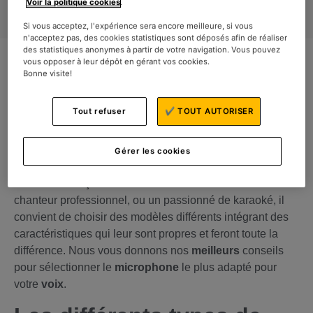
Voir la politique cookies
.
Si vous acceptez, l'expérience sera encore meilleure, si vous
n'acceptez pas, des cookies statistiques sont déposés afin de réaliser
des statistiques anonymes à partir de votre navigation. Vous pouvez
vous opposer à leur dépôt en gérant vos cookies.
Bonne visite!
Tout refuser
✔ TOUT AUTORISER
Vous faites du
chant
et souhaitez choisir un
modèle
de
micro
adapté
? En
musique
, la
qualité
sonore
est
impérative, et le choix du
micro
audio
utilisé
est
Gérer les cookies
déterminant pour retranscrire au
monde
votre
voix
. Un
micro
est
conçu
en fonction de son
utilisation
. Pour un
chanteur professionnel, ou un passionné de karaoké, il
convient de choisir des modèles différents intégrant des
caractéristiques qui leur sont propres et feront toute la
différence. Nous vous donnons nos
meilleurs
conseils
pour sélectionner le
microphone
le plus adapté pour
votre
voix
.