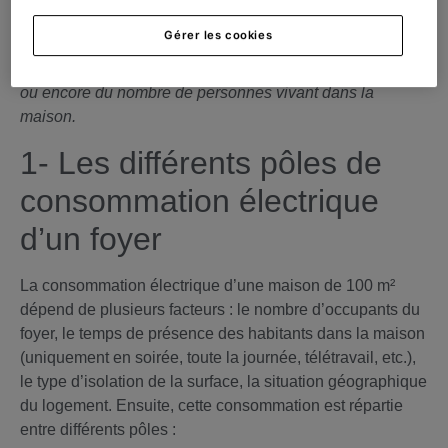
Bon à savoir : ce chiffre peut évidemment évoluer selon
Gérer les cookies
les
habitudes
de consommation de chaque foyer, surtout
en fonction des appareils utilisés, du mode de chauffage
ou encore du nombre de personnes vivant dans la
maison.
1- Les différents pôles de
consommation électrique
d’un foyer
La consommation électrique d’une maison de 100 m²
dépend de plusieurs facteurs : le nombre d’occupants du
foyer, le temps de présence des habitants dans la maison
(uniquement en soirée, toute la journée, télétravail, etc.),
le type d’isolation de la surface, la situation géographique
du logement. Ensuite, cette consommation est répartie
entre différents pôles :