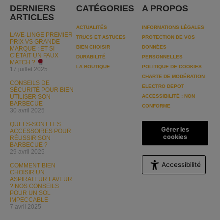
DERNIERS
CATÉGORIES
A PROPOS
ARTICLES
ACTUALITÉS
INFORMATIONS LÉGALES
LAVE-LINGE PREMIER
TRUCS ET ASTUCES
PROTECTION DE VOS
PRIX VS GRANDE
BIEN CHOISIR
DONNÉES
MARQUE : ET SI
C’ÉTAIT UN FAUX
DURABILITÉ
PERSONNELLES
MATCH ?
LA BOUTIQUE
POLITIQUE DE COOKIES
17 juillet 2025
CHARTE DE MODÉRATION
CONSEILS DE
ELECTRO DEPOT
SÉCURITÉ POUR BIEN
UTILISER SON
ACCESSIBILITÉ : NON
BARBECUE
CONFORME
30 avril 2025
QUELS-SONT LES
Gérer les
ACCESSOIRES POUR
cookies
RÉUSSIR SON
BARBECUE ?
29 avril 2025
Accessibilité
COMMENT BIEN
CHOISIR UN
ASPIRATEUR LAVEUR
? NOS CONSEILS
POUR UN SOL
IMPECCABLE
7 avril 2025