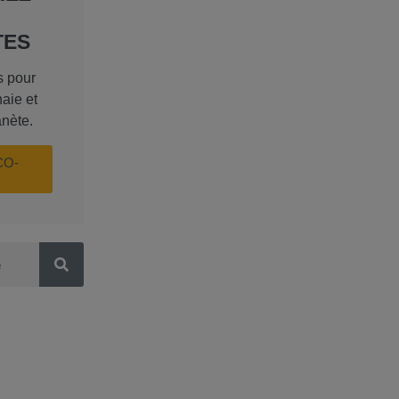
TES
s pour
aie et
anète.
CO-