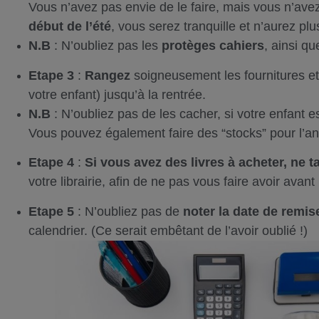
Vous n’avez pas envie de le faire, mais vous n’ave
début de l’été
, vous serez tranquille et n’aurez plu
N.B
: N’oubliez pas les
protèges cahiers
, ainsi qu
Etape 3
:
Rangez
soigneusement les fournitures et 
votre enfant) jusqu’à la rentrée.
N.B
: N’oubliez pas de les cacher, si votre enfant est
Vous pouvez également faire des “stocks” pour l’an
Etape 4
:
Si vous avez des livres à acheter, ne t
votre librairie, afin de ne pas vous faire avoir avant 
Etape 5
: N’oubliez pas de
noter la date de remis
calendrier. (Ce serait embêtant de l’avoir oublié !)