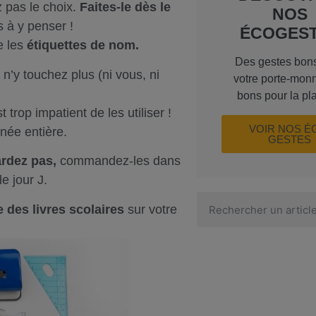
z pas le choix.
Faites-le dès le
NOS
s à y penser !
ÉCOGES
e les
étiquettes de nom.
Des gestes bon
n’y touchez plus (ni vous, ni
votre porte-monn
bons pour la pl
 trop impatient de les utiliser !
VOIR NOS É
née entière.
GESTES
ardez pas,
commandez-les dans
le jour J.
e des livres scolaires
sur votre