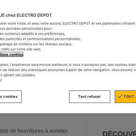
UE chez ELECTRO DEPOT
iorer votre visite, et avec votre accord, ELECTRO DEPOT et ses partenaires utilisen
t vos données personnelles pour :
des contenus adaptés à vos préférences,
des publicités et communications personnalisées,
le partage de contenu sur les réseaux sociaux,
e trafic sur notre site web.
itique cookies
.
nt stressant. C’est
eptez, l'expérience sera encore meilleure, si vous n'acceptez pas, des cookies stat
 pour vous préparer
n de réaliser des statistiques anonymes à partir de votre navigation. Vous pouvez 
en gérant vos cookies.
 classes sereine !
e!
aires
es cookies
Tout refuser
✔ TOUT 
ce qui peut resservir, et jetez le
ste de fournitures à acheter.
DÉCOUV